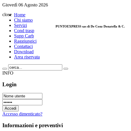
Giovedì 06 Agosto 2026
close
Home
Chi siamo
Servizi
PUNTOEXPRESS sas di De Conz Donatella & C.
Cond trasp
Supp Carb
Raggiungici
Via Montegrappa, 32 - 35020 Limena (Padov
Contattaci
P. IVA 03541300285
Download
Tel. 049/8842420 - Fax 049/769826
Area riservata
Email:
info@puntopadova.it
INFO
Login
Accesso dimenticato?
Informazioni
e preventivi