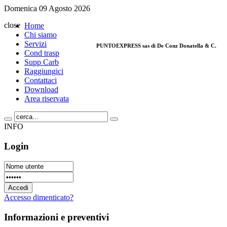
Domenica 09 Agosto 2026
close
Home
Chi siamo
Servizi
PUNTOEXPRESS sas di De Conz Donatella & C.
Cond trasp
Supp Carb
Raggiungici
Via Montegrappa, 32 - 35020 Limena (Padov
Contattaci
P. IVA 03541300285
Download
Tel. 049/8842420 - Fax 049/769826
Area riservata
Email:
info@puntopadova.it
INFO
Login
Accesso dimenticato?
Informazioni
e preventivi